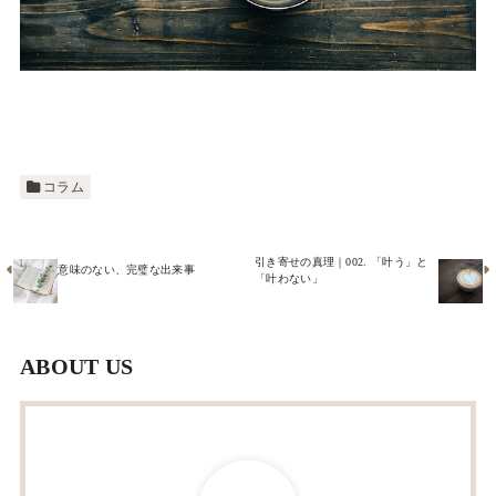
コラム
引き寄せの真理｜002. 「叶う」と
意味のない、完璧な出来事
「叶わない」
ABOUT US